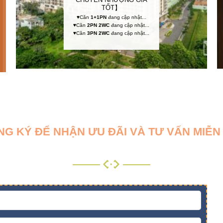
TỐT】
♥Căn
1+1PN
đang cập nhật...
♥Căn
2PN 2WC
đang cập nhật...
♥Căn
3PN 2WC
đang cập nhật...
NG KÝ ĐỂ NHẬN ƯU ĐÃI VÀ TƯ VẤN MIỄN 