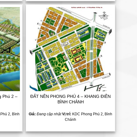
Add to
Add to
Wishlist
Wishlist
g Phú 2 –
ĐẤT NỀN PHONG PHÚ 4 – KHANG ĐIỀN
BÌNH CHÁNH
Phú 2, Bình
Giá:
Đang cập nhật
Vị trí:
KDC Phong Phú 2, Bình
Chánh