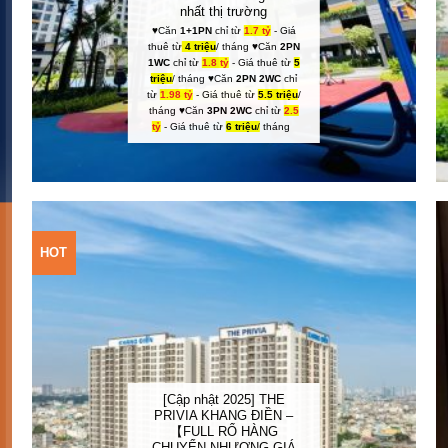
nhất thị trường
♥Căn
1+1PN
chỉ từ
1.7 tỷ
- Giá
thuê từ
4 triệu
/ tháng ♥Căn
2PN
1WC
chỉ từ
1.8 tỷ
- Giá thuê từ
5
triệu
/ tháng ♥Căn
2PN 2WC
chỉ
từ
1.98 tỷ
- Giá thuê từ
5.5 triệu
/
tháng ♥Căn
3PN 2WC
chỉ từ
2.5
tỷ
- Giá thuê từ
6 triệu
/
tháng
HOT
Add to
Wishlist
[Cập nhật 2025] THE
PRIVIA KHANG ĐIỀN –
【FULL RỔ HÀNG
CHUYỂN NHƯỢNG GIÁ