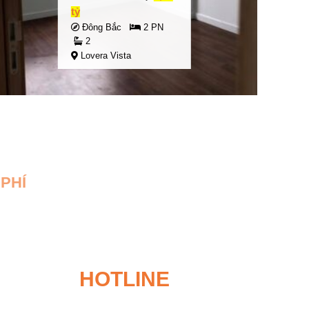
tỷ
Đông Bắc
2 PN
2
Lovera Vista
PHÍ
HOTLINE