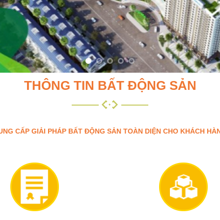
THÔNG TIN BẤT ĐỘNG SẢN
UNG CẤP GIẢI PHÁP BẤT ĐỘNG SẢN TOÀN DIỆN CHO KHÁCH HÀ