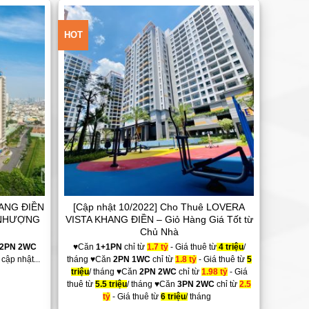
HOT
Add to
Add to
Wishlist
Wishlist
HANG ĐIỀN
[Cập nhật 10/2022] Cho Thuê LOVERA
 NHƯỢNG
VISTA KHANG ĐIỀN – Giỏ Hàng Giá Tốt từ
Chủ Nhà
2PN 2WC
♥Căn
1+1PN
chỉ từ
1.7 tỷ
- Giá thuê từ
4 triệu
/
cập nhật...
tháng ♥Căn
2PN 1WC
chỉ từ
1.8 tỷ
- Giá thuê từ
5
triệu
/ tháng ♥Căn
2PN 2WC
chỉ từ
1.98 tỷ
- Giá
thuê từ
5.5 triệu
/ tháng ♥Căn
3PN 2WC
chỉ từ
2.5
tỷ
- Giá thuê từ
6 triệu
/
tháng