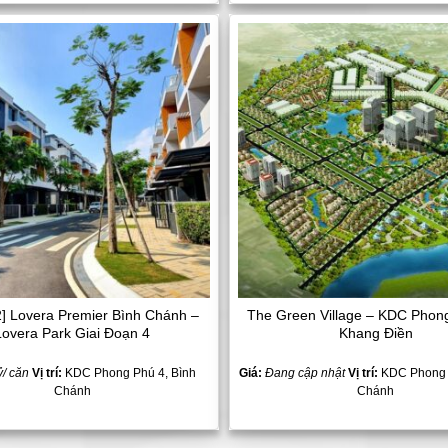
Add to
Wishlist
2] Lovera Premier Bình Chánh –
The Green Village – KDC Phon
Lovera Park Giai Đoạn 4
Khang Điền
ỷ/ căn
Vị trí:
KDC Phong Phú 4, Bình
Giá:
Đang cập nhật
Vị trí:
KDC Phong 
Chánh
Chánh