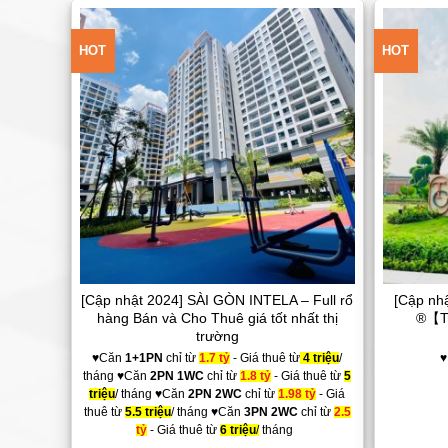
HOT
HOT
Add to
Wishlist
[Cập nhật 2024] SÀI GÒN INTELA – Full rổ
[Cập nh
hàng Bán và Cho Thuê giá tốt nhất thị
®【T
trường
♥Căn
1+1PN
chỉ từ
1.7 tỷ
- Giá thuê từ
4 triệu
/
♥
tháng ♥Căn
2PN 1WC
chỉ từ
1.8 tỷ
- Giá thuê từ
5
triệu
/ tháng ♥Căn
2PN 2WC
chỉ từ
1.98 tỷ
- Giá
thuê từ
5.5 triệu
/ tháng ♥Căn
3PN 2WC
chỉ từ
2.5
tỷ
- Giá thuê từ
6 triệu
/
tháng