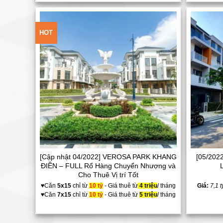
HOT
Add to
Wishlist
[Cập nhật 04/2022] VEROSA PARK KHANG
[05/202
ĐIỀN – FULL Rổ Hàng Chuyển Nhượng và
Cho Thuê Vị trí Tốt
♥Căn
5x15
chỉ từ
10 tỷ
- Giá thuê từ
4 triệu
/ tháng
Giá:
7,1 t
♥Căn
7x15
chỉ từ
10 tỷ
- Giá thuê từ
5 triệu
/ tháng