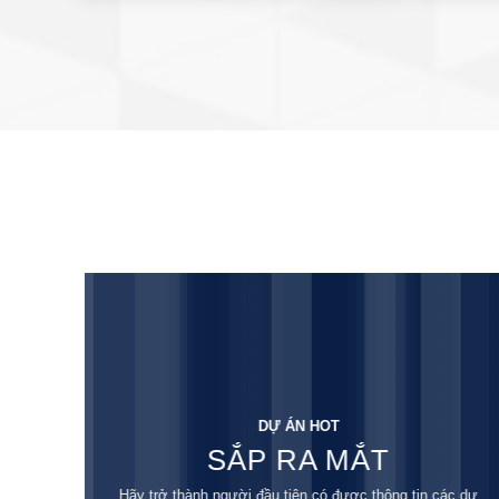
DỰ ÁN HOT
SẮP RA MẮT
Hãy trở thành người đầu tiên có được thông tin các dự