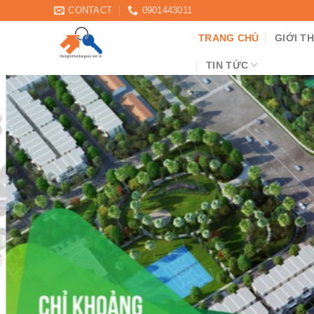
Skip
CONTACT
0901443011
to
TRANG CHỦ
GIỚI TH
content
TIN TỨC