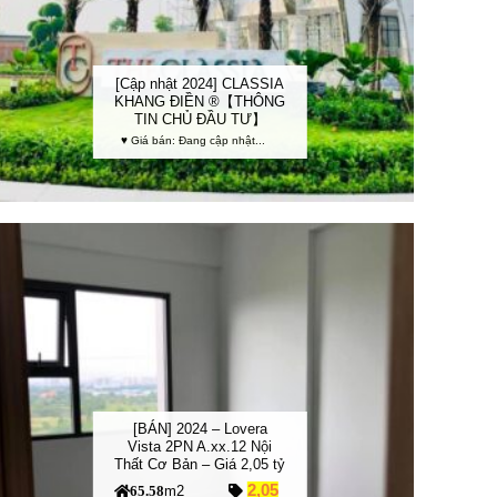
[Cập nhật 2024] CLASSIA
KHANG ĐIỀN ®【THÔNG
TIN CHỦ ĐẦU TƯ】
♥ Giá bán: Đang cập nhật...
Add to
Wishlist
[BÁN] 2024 – Lovera
Vista 2PN A.xx.12 Nội
Thất Cơ Bản – Giá 2,05 tỷ
2,05
m2
65.58