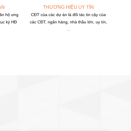
ẢN
THƯƠNG HIỆU UY TÍN
ăn hộ ưng
CĐT của các dự án là đối tác tin cậy của
 tục ký HĐ
các CĐT, ngân hàng, nhà thầu lớn, uy tín,
…