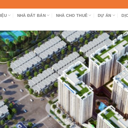
IỆU
NHÀ ĐẤT BÁN
NHÀ CHO THUÊ
DỰ ÁN
DỊ