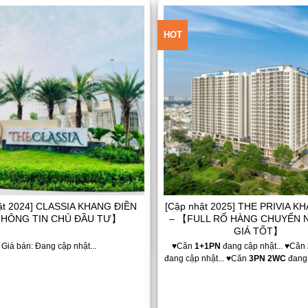
HOT
Add to
Wishlist
ật 2024] CLASSIA KHANG ĐIỀN
[Cập nhật 2025] THE PRIVIA K
HÔNG TIN CHỦ ĐẦU TƯ】
– 【FULL RỔ HÀNG CHUYỂN
GIÁ TỐT】
 Giá bán: Đang cập nhật...
♥Căn
1+1PN
đang cập nhật... ♥Căn
đang cập nhật... ♥Căn
3PN 2WC
đang 