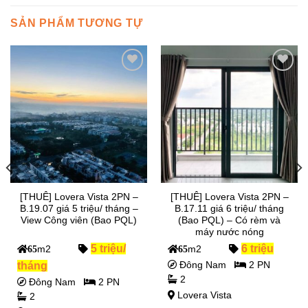
SẢN PHẨM TƯƠNG TỰ
Add to
Add to
Wishlist
Wishlist
[THUÊ] Lovera Vista 2PN –
[THUÊ] Lovera Vista 2PN –
B.19.07 giá 5 triệu/ tháng –
B.17.11 giá 6 triệu/ tháng
View Công viên (Bao PQL)
(Bao PQL) – Có rèm và
máy nước nóng
5 triệu/
6 triệu
65
m2
65
m2
tháng
Đông Nam
2 PN
2
Đông Nam
2 PN
Lovera Vista
2