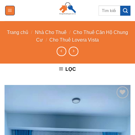
Skip
Tìm
to
kiếm:
content
Trang chủ
/
Nhà Cho Thuê
/
Cho Thuê Căn Hộ Chung
Cư
/
Cho Thuê Lovera Vista
LỌC
Add to
Wishlist