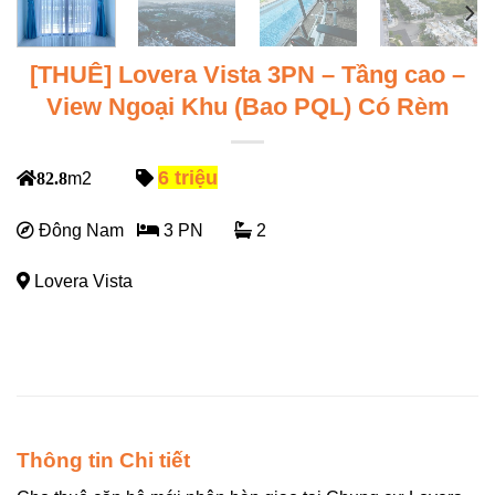
[THUÊ] Lovera Vista 3PN – Tầng cao –
View Ngoại Khu (Bao PQL) Có Rèm
6 triệu
82.8
m2
Đông Nam
3 PN
2
Lovera Vista
Thông tin Chi tiết