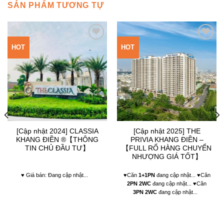
SẢN PHẨM TƯƠNG TỰ
HOT
HOT
Add to
Add to
Wishlist
Wishlist
[Cập nhật 2024] CLASSIA
[Cập nhật 2025] THE
KHANG ĐIỀN ®【THÔNG
PRIVIA KHANG ĐIỀN –
TIN CHỦ ĐẦU TƯ】
【FULL RỔ HÀNG CHUYỂN
NHƯỢNG GIÁ TỐT】
♥ Giá bán: Đang cập nhật...
♥Căn
1+1PN
đang cập nhật... ♥Căn
2PN 2WC
đang cập nhật... ♥Căn
3PN 2WC
đang cập nhật...