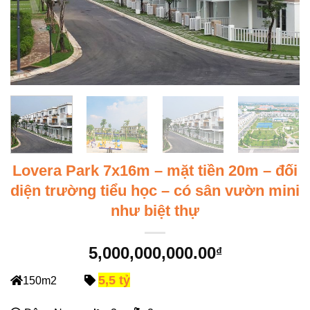
Lovera Park 7x16m – mặt tiền 20m – đối
diện trường tiểu học – có sân vườn mini
như biệt thự
5,000,000,000.00
₫
5,5 tỷ
150m2