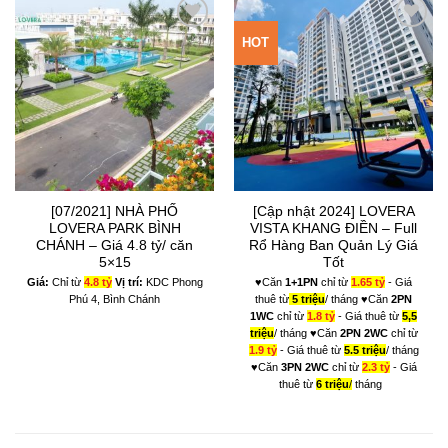
HOT
Add to
Add to
Wishlist
Wishlist
[07/2021] NHÀ PHỐ
[Cập nhật 2024] LOVERA
LOVERA PARK BÌNH
VISTA KHANG ĐIỀN – Full
CHÁNH – Giá 4.8 tỷ/ căn
Rổ Hàng Ban Quản Lý Giá
5×15
Tốt
Giá:
Chỉ từ
4.8 tỷ
Vị trí:
KDC Phong
♥Căn
1+1PN
chỉ từ
1.65 tỷ
- Giá
Phú 4, Bình Chánh
thuê từ
5 triệu
/ tháng ♥Căn
2PN
1WC
chỉ từ
1.8 tỷ
- Giá thuê từ
5,5
triệu
/ tháng ♥Căn
2PN 2WC
chỉ từ
1.9 tỷ
- Giá thuê từ
5.5 triệu
/ tháng
♥Căn
3PN 2WC
chỉ từ
2.3 tỷ
- Giá
thuê từ
6 triệu
/
tháng