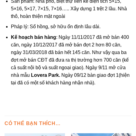
Sản phẩm: Nhà phố, biệt thự liên kế diện tích 5×15,
5×16, 5×17, 7×15, 7×16….. Xây dựng 1 trệt 2 lầu. Nhà
thô, hoàn thiện mặt ngoài
Pháp lý: Sổ hồng, sở hữu ổn định lâu dài.
Kế hoạch bán hàng
: Ngày 11/11/2017 đã mở bán 400
căn, ngày 10/12/2017 đã mở bán đợt 2 hơn 80 căn,
ngày 31/03/2018 đã bán hết 145 căn. Như vậy qua ba
đợt mở bán CĐT đã đưa ra thị trường hơn 700 căn (kể
cả suất nội bộ và suất ngoại giao). Ngày 9/11 mở cửa
nhà mẫu
Lovera Park.
Ngày 09/12 bàn giao đợt 1(hiện
tại đã có một số khách hàng nhận nhà).
CÓ THỂ BẠN THÍCH…