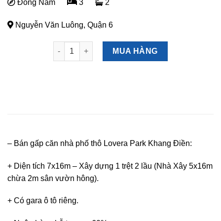
Đông Nam
3
2
Nguyễn Văn Luông, Quận 6
Lovera Park 7x16m - mặt tiền 20m - đối diện trườ
MUA HÀNG
– Bán gấp căn nhà phố thô Lovera Park Khang Điền:
+ Diện tích 7x16m – Xây dựng 1 trệt 2 lầu (Nhà Xây 5x16m
chừa 2m sân vườn hông).
+ Có gara ô tô riêng.